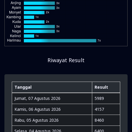
Riwayat Result
Tanggal
Result
Jumat, 07 Agustus 2026
5989
Kamis, 06 Agustus 2026
4157
Rabu, 05 Agustus 2026
8460
Selasa, 04 Agustus 2026
6400