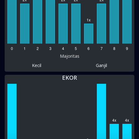
Majoritas
Kecil
Ganjil
EKOR