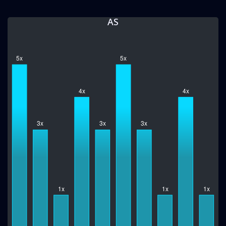
Tertinggi,
Casino
AS
Live
dan
Togel
Online