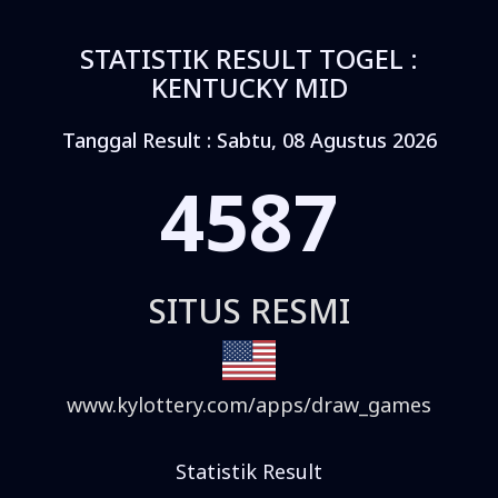
Result
STATISTIK RESULT
TOGEL :
Togel
KENTUCKY MID
Kentucky
Tanggal Result : Sabtu, 08 Agustus 2026
Mid
4587
Prediksi
Togel
SITUS RESMI
Cek
Prediksi
Lainnya
www.kylottery.com/apps/draw_games
Slot
Statistik Result
RTP