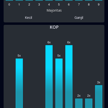
Majoritas
Kecil
Ganjil
KOP