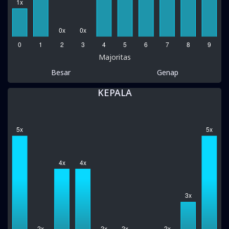
Majoritas
Besar
Genap
KEPALA