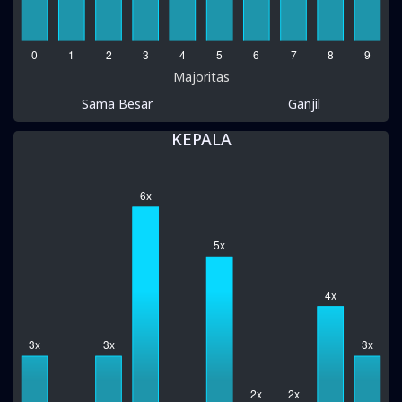
Majoritas
Sama Besar
Ganjil
KEPALA