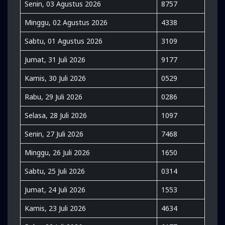
Senin, 03 Agustus 2026
8757
Minggu, 02 Agustus 2026
4338
Sabtu, 01 Agustus 2026
3109
Jumat, 31 Juli 2026
9177
Kamis, 30 Juli 2026
0529
Rabu, 29 Juli 2026
0286
Selasa, 28 Juli 2026
1097
Senin, 27 Juli 2026
7468
Minggu, 26 Juli 2026
1650
Sabtu, 25 Juli 2026
0314
Jumat, 24 Juli 2026
1553
Kamis, 23 Juli 2026
4634