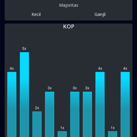
Majoritas
Kecil
Ganjil
KOP