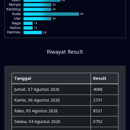
Riwayat Result
Tanggal
Result
Jumat, 07 Agustus 2026
4088
Kamis, 06 Agustus 2026
2731
Rabu, 05 Agustus 2026
8521
Selasa, 04 Agustus 2026
0792