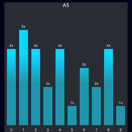
Casino
AS
Live
dan
Togel
Online