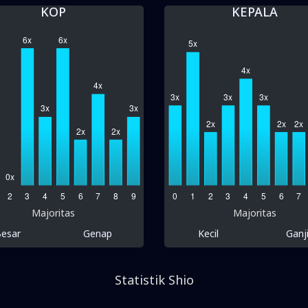
KOP
KEPALA
Majoritas
Majoritas
esar
Genap
Kecil
Ganji
Statistik Shio