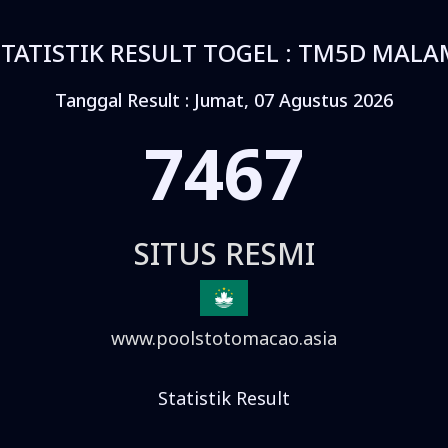
STATISTIK RESULT
TOGEL : TM5D MALA
Tanggal Result : Jumat, 07 Agustus 2026
7467
SITUS RESMI
www.poolstotomacao.asia
Statistik Result