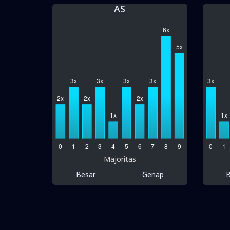
Tertinggi,
AS
Casino
Live
dan
Togel
Online
Majoritas
Besar
Genap
B