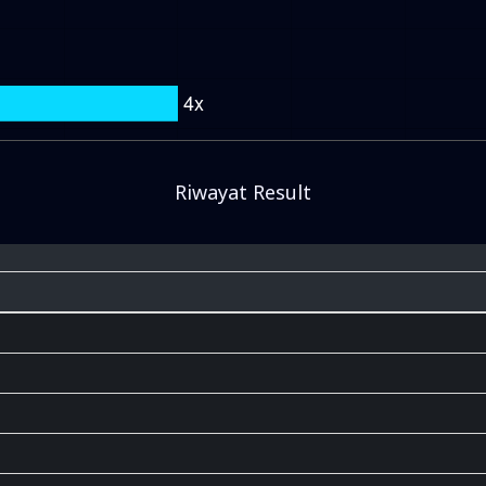
Riwayat Result