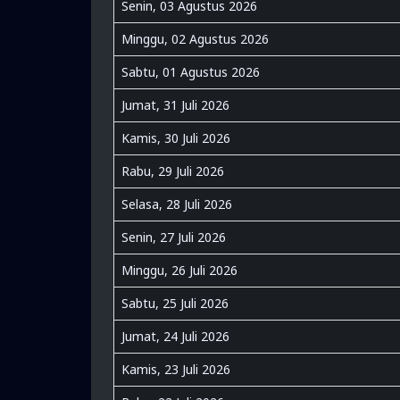
Senin, 03 Agustus 2026
Minggu, 02 Agustus 2026
Sabtu, 01 Agustus 2026
Jumat, 31 Juli 2026
Kamis, 30 Juli 2026
Rabu, 29 Juli 2026
Selasa, 28 Juli 2026
Senin, 27 Juli 2026
Minggu, 26 Juli 2026
Sabtu, 25 Juli 2026
Jumat, 24 Juli 2026
Kamis, 23 Juli 2026