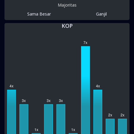
Majoritas
Sama Besar
Ganjil
KOP