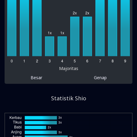
Majoritas
Besar
Genap
Statistik Shio