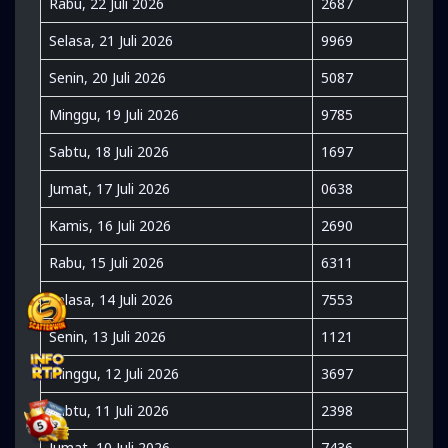
Rabu, 22 Juli 2026
2687
Selasa, 21 Juli 2026
9969
Senin, 20 Juli 2026
5087
Minggu, 19 Juli 2026
9785
Sabtu, 18 Juli 2026
1697
Jumat, 17 Juli 2026
0638
Kamis, 16 Juli 2026
2690
Rabu, 15 Juli 2026
6311
Selasa, 14 Juli 2026
7553
Senin, 13 Juli 2026
1121
Minggu, 12 Juli 2026
3697
Sabtu, 11 Juli 2026
2398
Jumat, 10 Juli 2026
7436