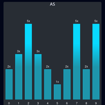
dan
AS
Togel
Online