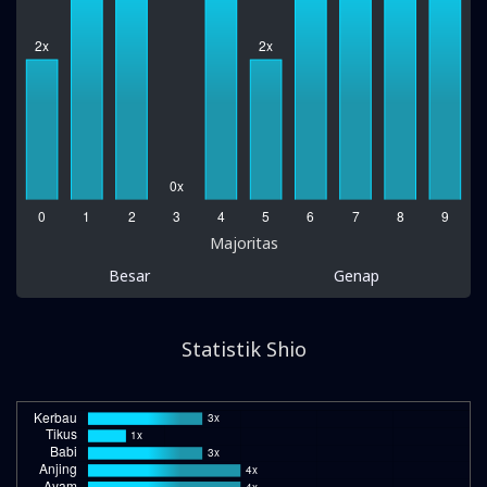
Majoritas
Besar
Genap
Statistik Shio