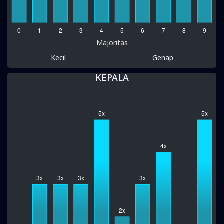
Majoritas
Kecil
Genap
KEPALA