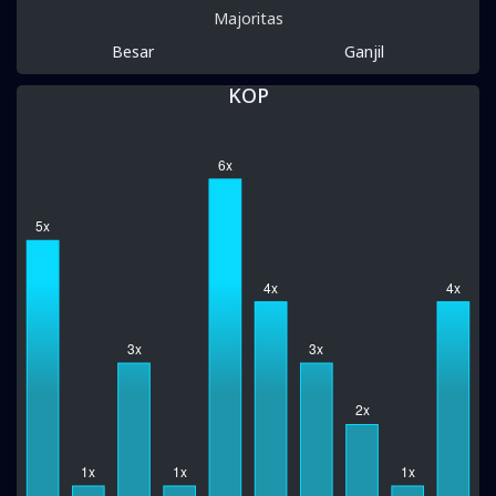
Majoritas
Besar
Ganjil
KOP