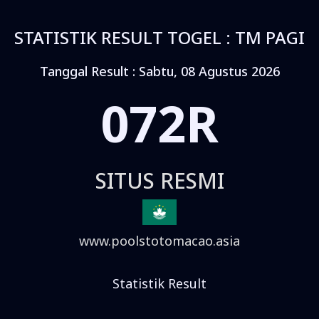
Result
STATISTIK RESULT
TOGEL : TM PAGI
Togel
Tanggal Result : Sabtu, 08 Agustus 2026
Tm
072R
Pagi
Prediksi
Togel
SITUS RESMI
Cek
Prediksi
www.poolstotomacao.asia
Lainnya
Statistik Result
Slot
RTP