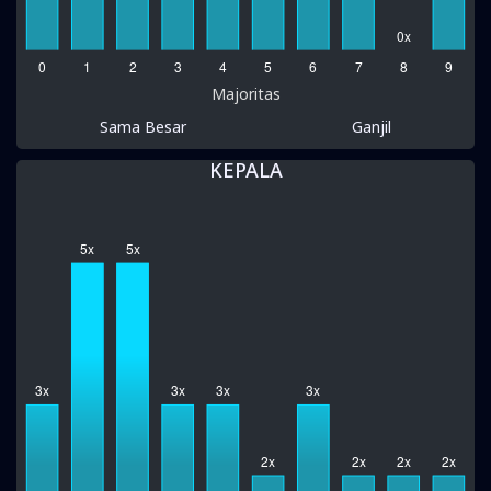
Majoritas
Sama Besar
Ganjil
KEPALA