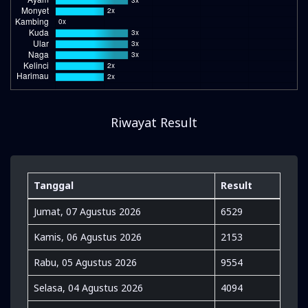
Riwayat Result
Tanggal
Result
Jumat, 07 Agustus 2026
6529
Kamis, 06 Agustus 2026
2153
Rabu, 05 Agustus 2026
9554
Selasa, 04 Agustus 2026
4094