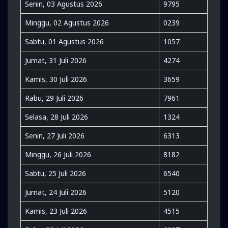
Senin, 03 Agustus 2026
9795
Minggu, 02 Agustus 2026
0239
Sabtu, 01 Agustus 2026
1057
Jumat, 31 Juli 2026
4274
Kamis, 30 Juli 2026
3659
Rabu, 29 Juli 2026
7961
Selasa, 28 Juli 2026
1324
Senin, 27 Juli 2026
6313
Minggu, 26 Juli 2026
8182
Sabtu, 25 Juli 2026
6540
Jumat, 24 Juli 2026
5120
Kamis, 23 Juli 2026
4515