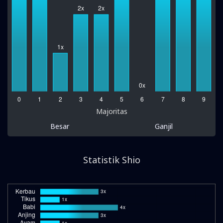
Majoritas
Besar
Ganjil
Statistik Shio