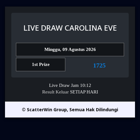
Live
Draw
LIVE DRAW CAROLINA EVE
Togel
Carolina
Minggu, 09 Agustus 2026
Eve
1st Prize
1725
09
August
Live Draw Jam 10:12
Result Keluar
SETIAP HARI
2026
© ScatterWin Group, Semua Hak Dilindungi
Prediksi
Togel