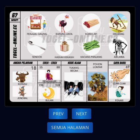
Buku
Mimpi
Prediksi
Angka
Togel
Prediksi
Togel
Cek
Prediksi
PREV
NEXT
Lainnya
SEMUA HALAMAN