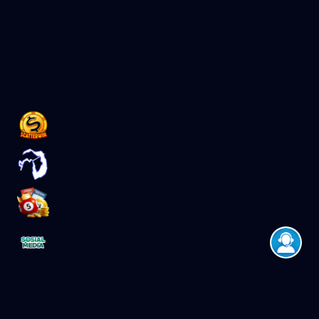
Slot
RTP
Tertinggi,
Casino
Live
dan
Togel
Online