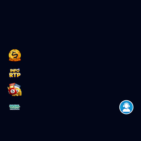
Slot
RTP
Tertinggi,
Casino
Live
dan
Togel
Online